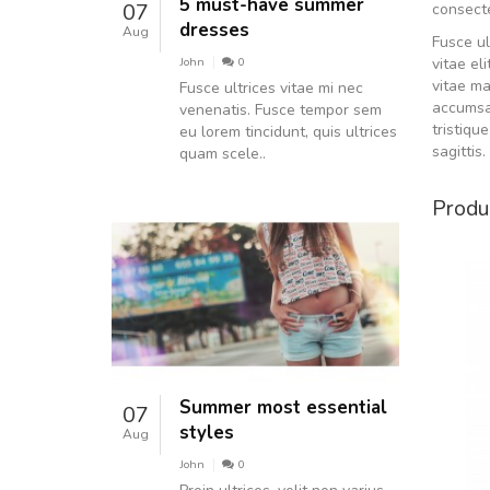
5 must-have summer
07
consecte
dresses
Aug
Fusce ul
John
0
vitae el
vitae ma
Fusce ultrices vitae mi nec
accumsan
venenatis. Fusce tempor sem
tristiqu
eu lorem tincidunt, quis ultrices
sagittis.
quam scele..
Produc
Summer most essential
07
styles
Aug
John
0