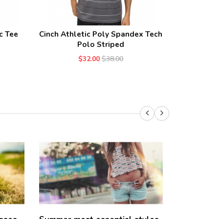
c Tee
Cinch Athletic Poly Spandex Tech
Calvin Kle
Polo Striped
$32.00
$38.00