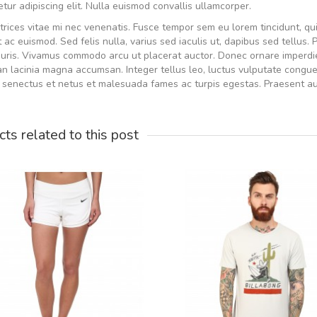
tur adipiscing elit. Nulla euismod convallis ullamcorper.
trices vitae mi nec venenatis. Fusce tempor sem eu lorem tincidunt, quis
it ac euismod. Sed felis nulla, varius sed iaculis ut, dapibus sed tellus
uris. Vivamus commodo arcu ut placerat auctor. Donec ornare imperdie
 lacinia magna accumsan. Integer tellus leo, luctus vulputate congue e
e senectus et netus et malesuada fames ac turpis egestas. Praesent auc
ts related to this post