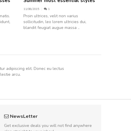
sses
Summer most essential styles
Inspired b
11/08/2015
1
11/08/2015
natis.
Proin ultrices, velit non varius
Proin ultrices
idunt,
sollicitudin, leo lorem ultricies dui,
sollicitudin, l
blandit feugiat augue massa ..
blandit feugi
ur adipiscing elit. Donec eu lectus
lestie arcu.
UVKL68CEZV
Will be buyin
NewsLetter
UVKL68CEZV
Nam non malesua
Get exclusive deals you will not find anywhere
Curabitur consectetur 