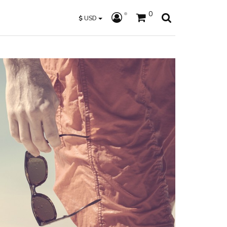
0
$
USD