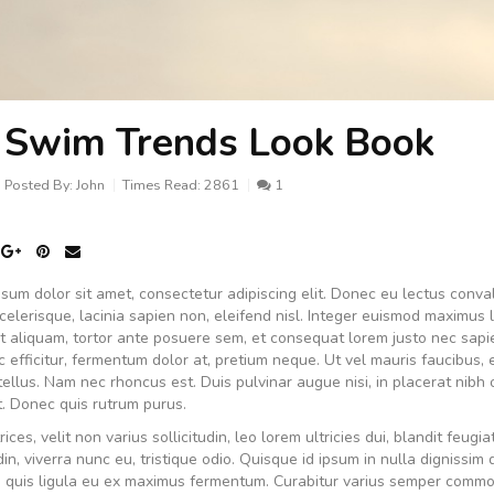
Swim Trends Look Book
Posted By:
John
Times Read:
2861
1
sum dolor sit amet, consectetur adipiscing elit. Donec eu lectus conval
elerisque, lacinia sapien non, eleifend nisl. Integer euismod maximus 
t aliquam, tortor ante posuere sem, et consequat lorem justo nec sapien
 efficitur, fermentum dolor at, pretium neque. Ut vel mauris faucibus, 
 tellus. Nam nec rhoncus est. Duis pulvinar augue nisi, in placerat nibh
t. Donec quis rutrum purus.
trices, velit non varius sollicitudin, leo lorem ultricies dui, blandit fe
udin, viverra nunc eu, tristique odio. Quisque id ipsum in nulla dignissim 
quis ligula eu ex maximus fermentum. Curabitur varius semper commod