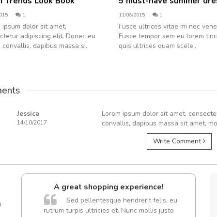
 Trends Look Book
5 must-have summer dre
015
1
11/08/2015
1
 ipsum dolor sit amet,
Fusce ultrices vitae mi nec vene
tetur adipiscing elit. Donec eu
Fusce tempor sem eu lorem tinc
 convallis, dapibus massa si..
quis ultrices quam scele..
ents
Jessica
Lorem ipsum dolor sit amet, consectet
14/10/2017
convallis, dapibus massa sit amet, mo
Write Comment
A great shopping experience!
Sed pellentesque hendrerit felis, eu
m
rutrum turpis ultricies et. Nunc mollis justo