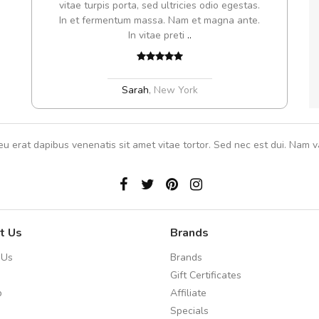
vitae turpis porta, sed ultricies odio egestas.
In et fermentum massa. Nam et magna ante.
In vitae preti
..
Sarah
,
New York
eu erat dapibus venenatis sit amet vitae tortor. Sed nec est dui. Nam va
t Us
Brands
 Us
Brands
Gift Certificates
p
Affiliate
Specials