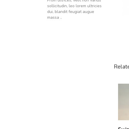
Proin ultrices, velit non varius
sollicitudin, leo lorem ultricies
dui, blandit feugiat augue
massa ..
Relat