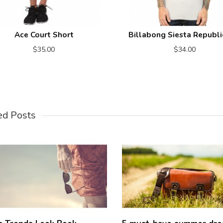
Ace Court Short
Billabong Siesta Republi
$35.00
$34.00
ed Posts