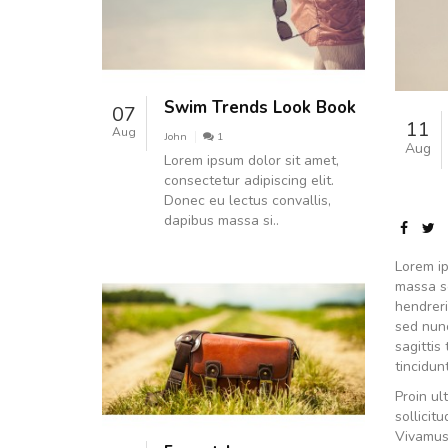
Swim Trends Look Book
07
11
Aug
John
1
Aug
Lorem ipsum dolor sit amet,
consectetur adipiscing elit.
Donec eu lectus convallis,
dapibus massa si..
Lorem ip
massa sc
hendreri
sed nunc
sagittis
tincidun
Proin ul
sollicit
Vivamus 