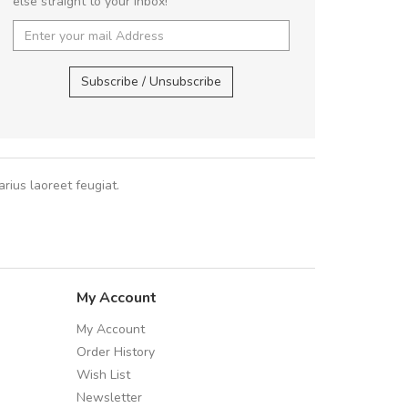
else straight to your inbox!
volutpat. Suspendisse e
cursus sa
UVKL68CEZV
,
UVKL68CEZV
Subscribe / Unsubscribe
Pedro
,
Ma
rius laoreet feugiat.
My Account
My Account
Order History
Wish List
Newsletter