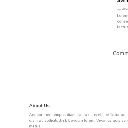
Swim
11/08/2
Lorem
consec
lectus
Comm
About Us
fgfg
Aenean nec tempus diam. Nulla risus elit, efficitur ac
fhfhfhfhfhf
diam ut, sollicitudin bibendum lorem. Vivamus quis se
metus.