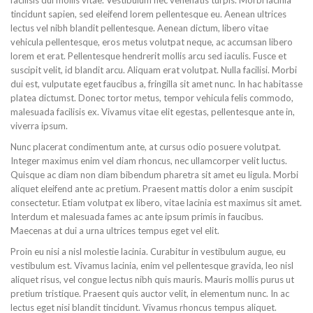
facilisis dui mollis vitae. Vestibulum nec venenatis turpis. Morbi lacinia
tincidunt sapien, sed eleifend lorem pellentesque eu. Aenean ultrices
lectus vel nibh blandit pellentesque. Aenean dictum, libero vitae
vehicula pellentesque, eros metus volutpat neque, ac accumsan libero
lorem et erat. Pellentesque hendrerit mollis arcu sed iaculis. Fusce et
suscipit velit, id blandit arcu. Aliquam erat volutpat. Nulla facilisi. Morbi
dui est, vulputate eget faucibus a, fringilla sit amet nunc. In hac habitasse
platea dictumst. Donec tortor metus, tempor vehicula felis commodo,
malesuada facilisis ex. Vivamus vitae elit egestas, pellentesque ante in,
viverra ipsum.
Nunc placerat condimentum ante, at cursus odio posuere volutpat.
Integer maximus enim vel diam rhoncus, nec ullamcorper velit luctus.
Quisque ac diam non diam bibendum pharetra sit amet eu ligula. Morbi
aliquet eleifend ante ac pretium. Praesent mattis dolor a enim suscipit
consectetur. Etiam volutpat ex libero, vitae lacinia est maximus sit amet.
Interdum et malesuada fames ac ante ipsum primis in faucibus.
Maecenas at dui a urna ultrices tempus eget vel elit.
Proin eu nisi a nisl molestie lacinia. Curabitur in vestibulum augue, eu
vestibulum est. Vivamus lacinia, enim vel pellentesque gravida, leo nisl
aliquet risus, vel congue lectus nibh quis mauris. Mauris mollis purus ut
pretium tristique. Praesent quis auctor velit, in elementum nunc. In ac
lectus eget nisi blandit tincidunt. Vivamus rhoncus tempus aliquet.