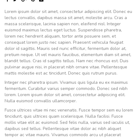
Lorem ipsum dolor sit amet, consectetur adipiscing elit. Donec eu
lectus convallis, dapibus massa sit amet, molestie arcu. Cras a
massa scelerisque, lacinia sapien non, eleifend nisl. Integer
euismod maximus lectus eget luctus. Suspendisse pharetra,
lorem nec hendrerit aliquam, tortor ante posuere sem, et
consequat lorem justo nec sapien. Praesent vehicula feugiat
dolor id sagittis. Mauris sed nunc efficitur, fermentum dolor at,
pretium neque. Ut vel mauris faucibus, elementum diam sit amet,
blandit tellus. Cras id sagittis tellus. Nam nec rhoncus est. Duis
pulvinar augue nisi, in placerat nibh ornare vitae. Pellentesque
mattis molestie est ac tincidunt. Donec quis rutrum purus.
Integer nec pharetra ipsum. Vivamus quis ligula eu ex maximus
fermentum. Curabitur varius semper commodo. Donec sed nibh
lorem. Lorem ipsum dolor sit amet, consectetur adipiscing elit.
Nulla euismod convallis ullamcorper.
Fusce ultrices vitae mi nec venenatis. Fusce tempor sem eu lorem
tincidunt, quis ultrices quam scelerisque. Nulla facilisi. Fusce
mollis vitae elit ac euismod. Sed felis nulla, varius sed iaculis ut,
dapibus sed tellus. Pellentesque vitae dolor ac nibh aliquet
tempor ac vitae mauris. Vivamus commodo arcu ut placerat