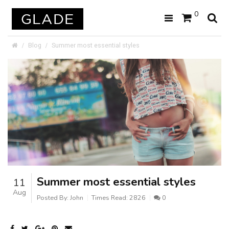
0
Blog
Summer most essential styles
Summer most essential styles
11
Aug
Posted By:
John
Times Read:
2826
0