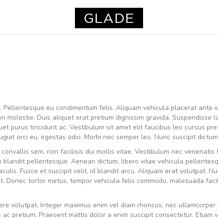
t. Pellentesque eu condimentum felis. Aliquam vehicula placerat ante i
n molestie. Duis aliquet erat pretium dignissim gravida. Suspendisse 
liquet purus tincidunt ac. Vestibulum sit amet elit faucibus leo cursus p
feugiat orci eu, egestas odio. Morbi nec semper leo. Nunc suscipit dictum 
vallis sem, non facilisis dui mollis vitae. Vestibulum nec venenatis tu
h blandit pellentesque. Aenean dictum, libero vitae vehicula pellente
ulis. Fusce et suscipit velit, id blandit arcu. Aliquam erat volutpat. Nul
mst. Donec tortor metus, tempor vehicula felis commodo, malesuada facil
re volutpat. Integer maximus enim vel diam rhoncus, nec ullamcorper 
e ac pretium. Praesent mattis dolor a enim suscipit consectetur. Etiam v