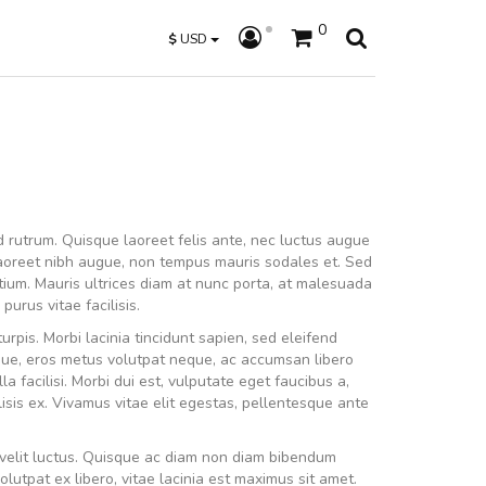
0
$
USD
d rutrum. Quisque laoreet felis ante, nec luctus augue
laoreet nibh augue, non tempus mauris sodales et. Sed
retium. Mauris ultrices diam at nunc porta, at malesuada
purus vitae facilisis.
rpis. Morbi lacinia tincidunt sapien, sed eleifend
sque, eros metus volutpat neque, ac accumsan libero
la facilisi. Morbi dui est, vulputate eget faucibus a,
isis ex. Vivamus vitae elit egestas, pellentesque ante
velit luctus. Quisque ac diam non diam bibendum
olutpat ex libero, vitae lacinia est maximus sit amet.