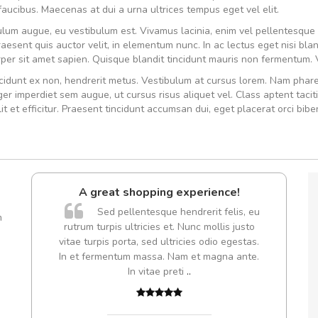
aucibus. Maecenas at dui a urna ultrices tempus eget vel elit.
ibulum augue, eu vestibulum est. Vivamus lacinia, enim vel pellentesque 
Praesent quis auctor velit, in elementum nunc. In ac lectus eget nisi bl
corper sit amet sapien. Quisque blandit tincidunt mauris non fermentum. 
incidunt ex non, hendrerit metus. Vestibulum at cursus lorem. Nam phar
ger imperdiet sem augue, ut cursus risus aliquet vel. Class aptent tacit
 et efficitur. Praesent tincidunt accumsan dui, eget placerat orci bib
l5
A great shopping experience!
dol6
Sed pellentesque hendrerit felis, eu
m
rutrum turpis ultricies et. Nunc mollis justo
Cur
vitae turpis porta, sed ultricies odio egestas.
volut
In et fermentum massa. Nam et magna ante.
,
In vitae preti
..