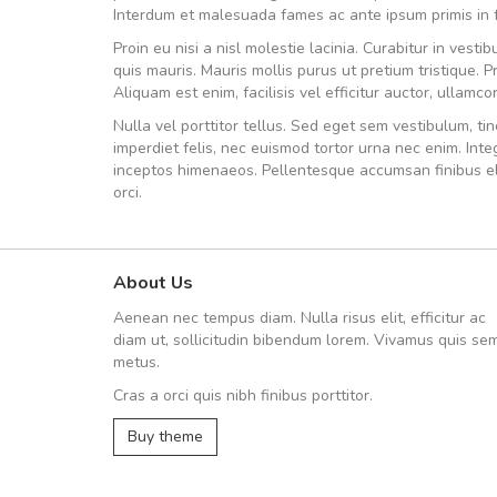
Interdum et malesuada fames ac ante ipsum primis in f
Proin eu nisi a nisl molestie lacinia. Curabitur in vest
quis mauris. Mauris mollis purus ut pretium tristique. 
Aliquam est enim, facilisis vel efficitur auctor, ullam
Nulla vel porttitor tellus. Sed eget sem vestibulum, t
imperdiet felis, nec euismod tortor urna nec enim. Inte
inceptos himenaeos. Pellentesque accumsan finibus elit
orci.
About Us
Arambakaramba www.arbido
Aenean nec tempus diam. Nulla risus elit, efficitur ac
Arambakaramba www.arbi
diam ut, sollicitudin bibendum lorem. Vivamus quis se
metus.
Cras a orci quis nibh finibus porttitor.
Arambakaramba www.arbidol2...
Buy theme
Arambakaramba www.arbidol6...