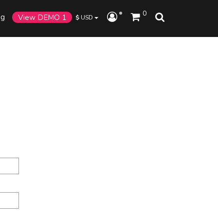
0
og
View DEMO 1
$
USD