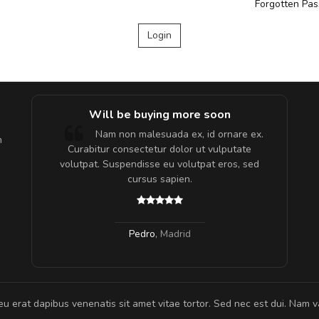
Forgotten Pa
e!
Will be buying more soon
lis, eu
Nam non malesuada ex, id ornare ex.
m
 justo
Curabitur consectetur dolor ut vulputate
gestas.
volutpat. Suspendisse eu volutpat eros, sed
 ante.
cursus sapien.
Pedro
,
Madrid
eu erat dapibus venenatis sit amet vitae tortor. Sed nec est dui. Nam va