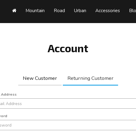
Mountain
Road
Urban
Accessories
Bl
Account
New Customer
Returning Customer
l Address
word