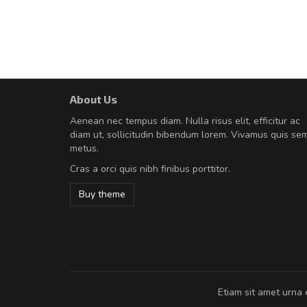
About Us
A great shopping experienc
Aenean nec tempus diam. Nulla risus elit, efficitur ac
Sed pellentesque hendrerit fe
diam ut, sollicitudin bibendum lorem. Vivamus quis se
rutrum turpis ultricies et. Nunc mollis
metus.
vitae turpis porta, sed ultricies odio e
Cras a orci quis nibh finibus porttitor.
In et fermentum massa. Nam et magna
In vitae preti
..
Buy theme
Sarah
,
New York
Etiam sit amet urna 