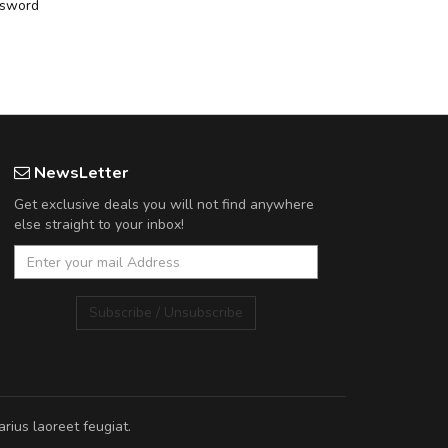
ssword
NewsLetter
Get exclusive deals you will not find anywhere
else straight to your inbox!
Subscribe / Unsubscribe
rius laoreet feugiat.