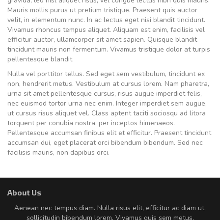
gravida, leo nisl aliquet risus, vel congue lectus nibh quis mauris.
Mauris mollis purus ut pretium tristique. Praesent quis auctor
velit, in elementum nunc. In ac lectus eget nisi blandit tincidunt.
Vivamus rhoncus tempus aliquet. Aliquam est enim, facilisis vel
efficitur auctor, ullamcorper sit amet sapien. Quisque blandit
tincidunt mauris non fermentum. Vivamus tristique dolor at turpis
pellentesque blandit.
Nulla vel porttitor tellus. Sed eget sem vestibulum, tincidunt ex
non, hendrerit metus. Vestibulum at cursus lorem. Nam pharetra,
urna sit amet pellentesque cursus, risus augue imperdiet felis,
nec euismod tortor urna nec enim. Integer imperdiet sem augue,
ut cursus risus aliquet vel. Class aptent taciti sociosqu ad litora
torquent per conubia nostra, per inceptos himenaeos.
Pellentesque accumsan finibus elit et efficitur. Praesent tincidunt
accumsan dui, eget placerat orci bibendum bibendum. Sed nec
facilisis mauris, non dapibus orci.
About Us
Aenean nec tempus diam. Nulla risus elit, efficitur ac diam ut,
sollicitudin bibendum lorem. Vivamus quis sem metus.