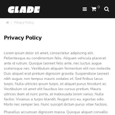
0
Privacy Policy
Privacy Policy
Lorem ipsum dolor sit amet, consectetur adipiscing elit.
Pellentesque eu condimentum felis. Aliquam vehicula placerat
ante id rutrum. Quisque laoreet felis ante, nec luctus augue
scelerisque nec. Vestibulum aliquam fermentum elit non molestie.
Duis aliquet erat pretium dignissim gravida. Suspendisse laoreet
nibh augue, non tempus mauris sodales et. Sed finibus lacus
turpis. Nulla ultricies ipsum turpis, et aliquet purus tincidunt ac.
Vestibulum sit amet elit faucibus leo cursus pretium. Mauris
ultrices diam at nunc porta, at malesuada lorem varius. Nulla
facilisi. Vivamus a turpis blandit, feugiat orci eu, egestas odio.
Morbi nec semper leo. Nunc suscipit dictum purus vitae facilisis.
Phasellus accumsan dignissim massa. Quisque aliquet convallis