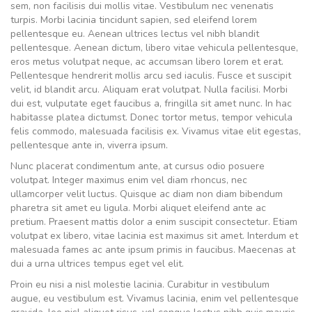
sem, non facilisis dui mollis vitae. Vestibulum nec venenatis
turpis. Morbi lacinia tincidunt sapien, sed eleifend lorem
pellentesque eu. Aenean ultrices lectus vel nibh blandit
pellentesque. Aenean dictum, libero vitae vehicula pellentesque,
eros metus volutpat neque, ac accumsan libero lorem et erat.
Pellentesque hendrerit mollis arcu sed iaculis. Fusce et suscipit
velit, id blandit arcu. Aliquam erat volutpat. Nulla facilisi. Morbi
dui est, vulputate eget faucibus a, fringilla sit amet nunc. In hac
habitasse platea dictumst. Donec tortor metus, tempor vehicula
felis commodo, malesuada facilisis ex. Vivamus vitae elit egestas,
pellentesque ante in, viverra ipsum.
Nunc placerat condimentum ante, at cursus odio posuere
volutpat. Integer maximus enim vel diam rhoncus, nec
ullamcorper velit luctus. Quisque ac diam non diam bibendum
pharetra sit amet eu ligula. Morbi aliquet eleifend ante ac
pretium. Praesent mattis dolor a enim suscipit consectetur. Etiam
volutpat ex libero, vitae lacinia est maximus sit amet. Interdum et
malesuada fames ac ante ipsum primis in faucibus. Maecenas at
dui a urna ultrices tempus eget vel elit.
Proin eu nisi a nisl molestie lacinia. Curabitur in vestibulum
augue, eu vestibulum est. Vivamus lacinia, enim vel pellentesque